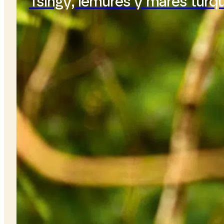
Tsingy, lémures y mares turq