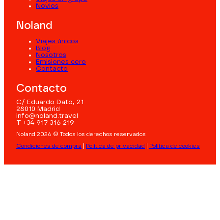
Novios
Noland
Viajes únicos
Blog
Nosotros
Emisiones cero
Contacto
Contacto
C/ Eduardo Dato, 21
28010 Madrid
info@noland.travel
T +34 917 316 219
Noland 2026 © Todos los derechos reservados
Condiciones de compra
|
Política de privacidad
|
Política de cookies