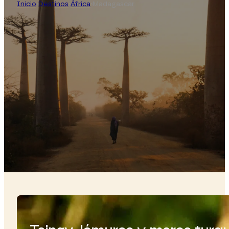
Inicio
›
Destinos
›
África
›
Madagascar