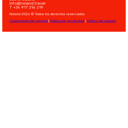
info@noland.travel
T +34 917 316 219
Noland 2026 © Todos los derechos reservados
Condiciones de compra
|
Política de privacidad
|
Política de cookies