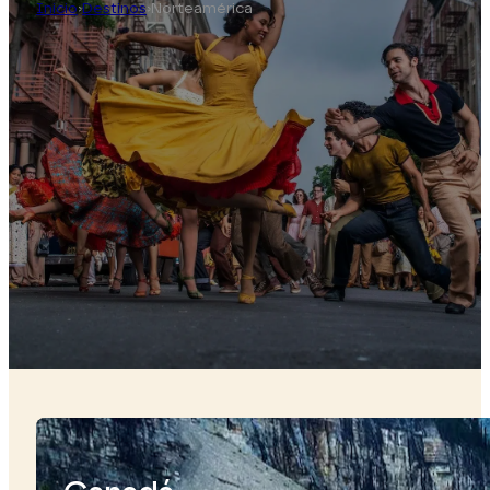
Inicio
›
Destinos
›
Norteamérica