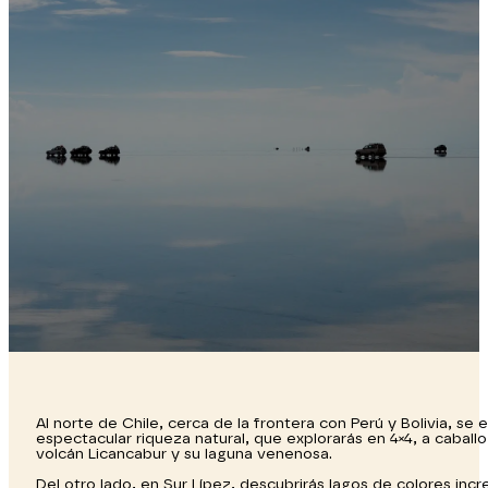
Al norte de Chile, cerca de la frontera con Perú y Bolivia, s
espectacular riqueza natural, que explorarás en 4×4, a caball
volcán Licancabur y su laguna venenosa.
Del otro lado, en Sur Lípez, descubrirás lagos de colores in