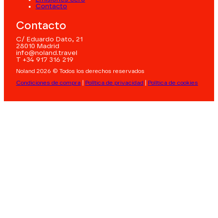
Contacto
Contacto
C/ Eduardo Dato, 21
28010 Madrid
info@noland.travel
T +34 917 316 219
Noland 2026 © Todos los derechos reservados
Condiciones de compra
|
Política de privacidad
|
Política de cookies