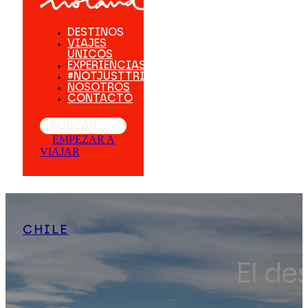
DESTINOS
VIAJES
ÚNICOS
EXPERIENCIAS
#NOTJUSTTRIPS
NOSOTROS
CONTACTO
Buscar
EMPEZAR A
VIAJAR
CHILE
El de