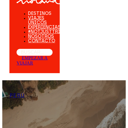
DESTINOS
VIAJES
ÚNICOS
EXPERIENCIAS
#NOTJUSTTRIPS
NOSOTROS
CONTACTO
Buscar
EMPEZAR A
VIAJAR
PERÚ