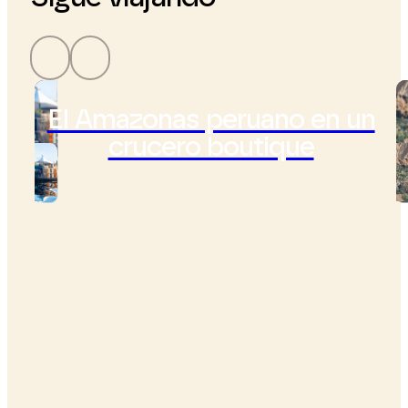
El Amazonas peruano en un
crucero boutique