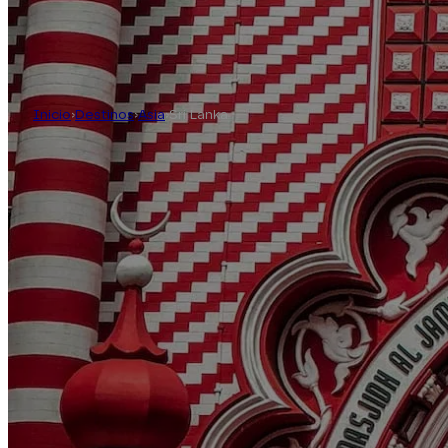
Inicio
›
Destinos
›
Asia
›
Sri Lanka