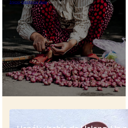
Inicio
›
Destinos
›
Asia
›
Vietnam