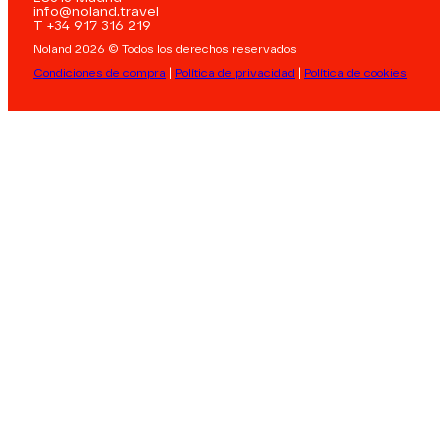
info@noland.travel
T +34 917 316 219
Noland 2026 © Todos los derechos reservados
Condiciones de compra
|
Política de privacidad
|
Política de cookies