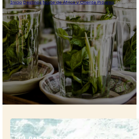
Inicio
›
Destinos
›
Norte de África y Oriente Próximo
›
Marruecos