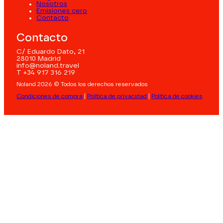
Nosotros
Emisiones cero
Contacto
Contacto
C/ Eduardo Dato, 21
28010 Madrid
info@noland.travel
T +34 917 316 219
Noland 2026 © Todos los derechos reservados
Condiciones de compra
|
Política de privacidad
|
Política de cookies