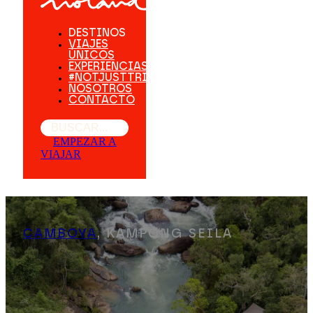
DESTINOS
VIAJES
ÚNICOS
EXPERIENCIAS
#NOTJUSTTRIPS
NOSOTROS
CONTACTO
Buscar
EMPEZAR A
VIAJAR
CAMBOYA
, KAMPONG SEILA