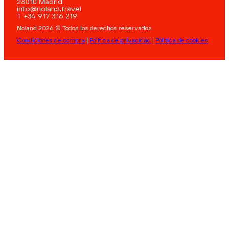
28010 Madrid
info@noland.travel
T +34 917 316 219
Noland 2026 © Todos los derechos reservados
Condiciones de compra
|
Política de privacidad
|
Política de cookies