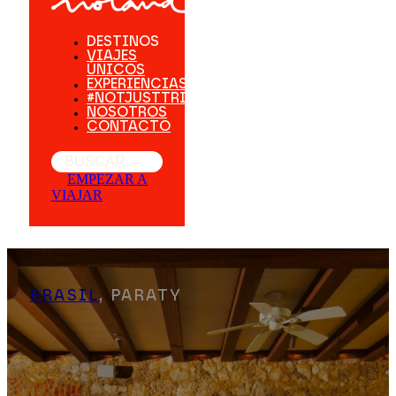
DESTINOS
VIAJES
ÚNICOS
EXPERIENCIAS
#NOTJUSTTRIPS
NOSOTROS
CONTACTO
Buscar
EMPEZAR A
VIAJAR
BRASIL
, PARATY