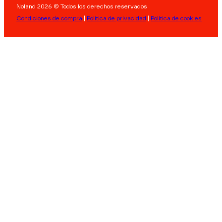
Noland 2026 © Todos los derechos reservados
Condiciones de compra
|
Política de privacidad
|
Política de cookies