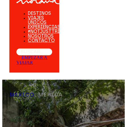
DESTINOS
VIAJES
ÚNICOS
EXPERIENCIAS
#NOTJUSTTRIPS
NOSOTROS
CONTACTO
Buscar
EMPEZAR A
VIAJAR
MÉXICO
, MÉRIDA