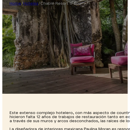
Home
/
Hoteles
/
Chablé Resort & Spa
Este extenso complejo hotelero, con más aspecto de country-c
hicieron falta 12 años de trabajos de restauración tanto en e
a través de sus muros y arcos desconchados, las raíces de los
La diseñadora de interiores mexicana Paulina Moran es respon