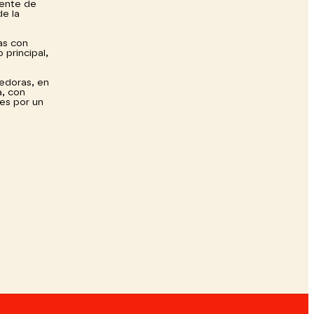
uente de
de la
as con
principal,
edoras, en
a, con
es por un