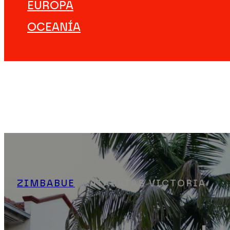
EUROPA
OCEANÍA
DESTINOS
VIAJES ÚNICOS
EXPERIENCIAS
EMPEZAR A VIAJAR
#NOTJUSTTRIPS
NOSOTROS
ZIMBABUE
, CATARATAS VICTORIA