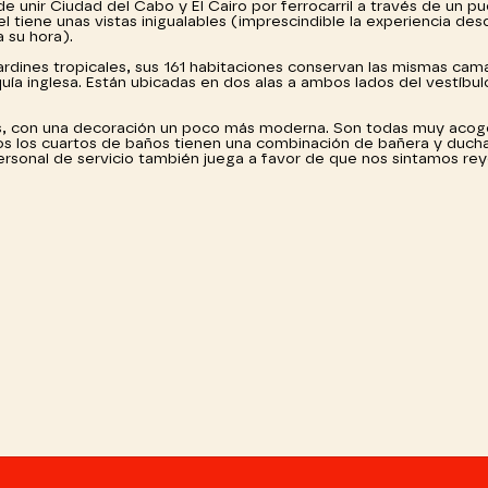
e unir Ciudad del Cabo y El Cairo por ferrocarril a través de un p
el tiene unas vistas inigualables (imprescindible la experiencia des
a su hora).
rdines tropicales, sus 161 habitaciones conservan las mismas cam
 inglesa. Están ubicadas en dos alas a ambos lados del vestíbulo 
es, con una decoración un poco más moderna. Son todas muy acog
dos los cuartos de baños tienen una combinación de bañera y duch
ersonal de servicio también juega a favor de que nos sintamos rey