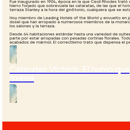
Fue inaugurado en 1904, época en la que Cecil Rhodes trató d
hierro forjado que sobrevuela las cataratas, de las que el hot
terraza Stanley a la hora del gin&tonic, cualquiera que se est
Hoy miembro de Leading Hotels of the World y envuelto en ja
dosel que han arropado a numerosos miembros de la monarquía
los salones y la terraza.
Desde 64 habitaciones estándar hasta una variedad de suit
parte por estar arropadas con pesadas cortinas florales. To
acabados de mármol. El correctísimo trato que dispensa el p
día.
Cataratas Victoria. El humo que
truena