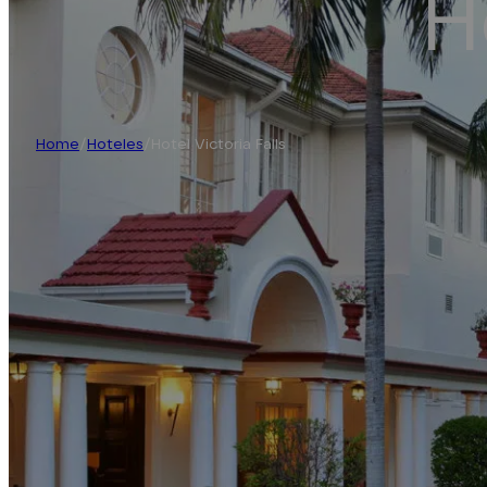
H
Home
/
Hoteles
/
Hotel Victoria Falls