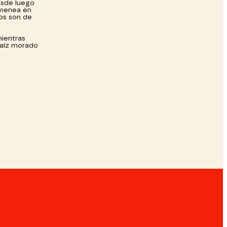
esde luego
himenea en
hos son de
mientras
maíz morado