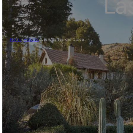
La
Home
/
Hoteles
/
Las Casitas del Colca