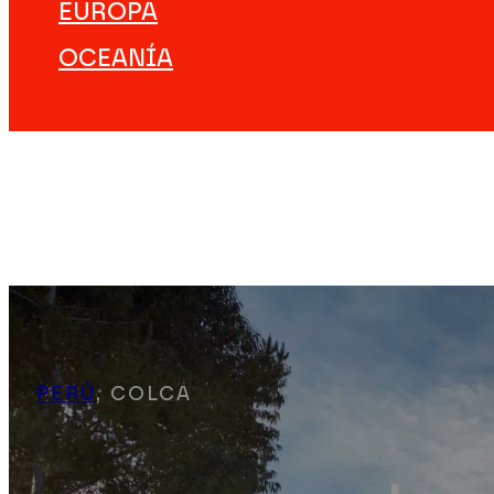
EUROPA
OCEANÍA
DESTINOS
VIAJES ÚNICOS
EXPERIENCIAS
EMPEZAR A VIAJAR
#NOTJUSTTRIPS
NOSOTROS
PERÚ
, COLCA