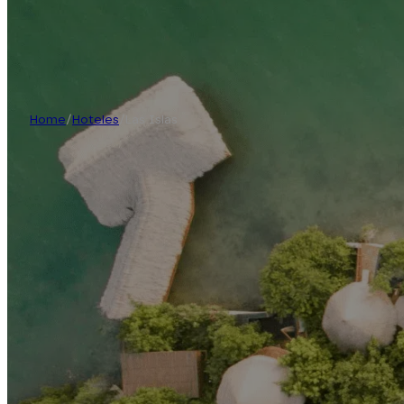
Home
/
Hoteles
/
Las Islas