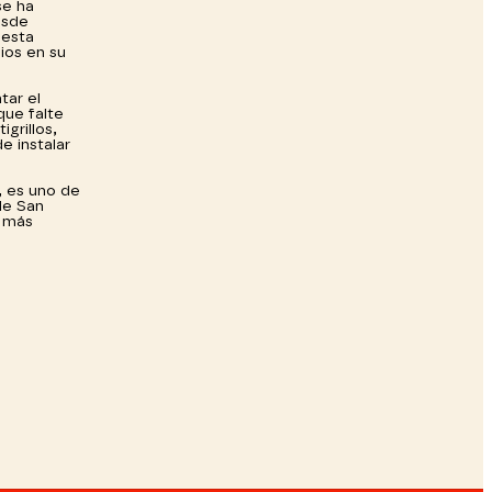
se ha
esde
 esta
ios en su
tar el
que falte
grillos,
e instalar
, es uno de
de San
s más