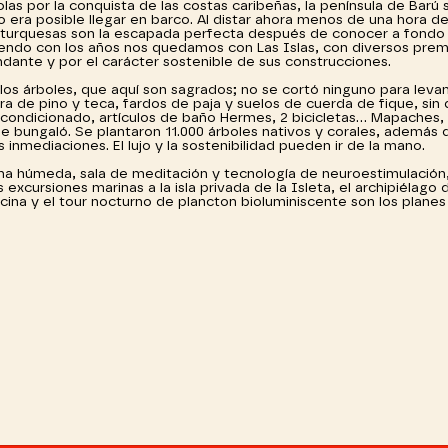
las por la conquista de las costas caribeñas, la península de Barú 
 era posible llegar en barco. Al distar ahora menos de una hora d
s turquesas son la escapada perfecta después de conocer a fondo
briendo con los años nos quedamos con Las Islas, con diversos prem
ndante y por el carácter sostenible de sus construcciones.
 los árboles, que aquí son sagrados; no se cortó ninguno para levan
a de pino y teca, fardos de paja y suelos de cuerda de fique, sin 
 acondicionado, artículos de baño Hermes, 2 bicicletas… Mapaches, ti
e bungaló. Se plantaron 11.000 árboles nativos y corales, además d
 inmediaciones. El lujo y la sostenibilidad pueden ir de la mano.
zona húmeda, sala de meditación y tecnología de neuroestimulación
xcursiones marinas a la isla privada de la Isleta, el archipiélago 
cocina y el tour nocturno de plancton bioluminiscente son los plane