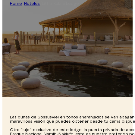
Home
/
Hoteles
/
Little Kulala Lodge
Las dunas de Sossusvlei en tonos anaranjados se van apagando
maravillosa visión que puedes obtener desde tu cama dispue
Otro “lujo” exclusivo de este lodge: la puerta privada de acc
Parque Nacional Namib-Nakluft, este es nuestro preferido po