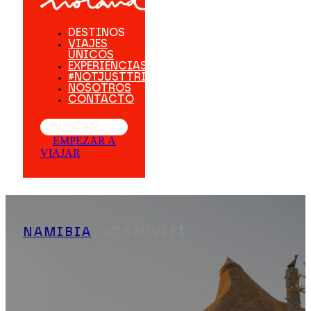
DESTINOS
VIAJES
ÚNICOS
EXPERIENCIAS
#NOTJUSTTRIPS
NOSOTROS
CONTACTO
Buscar
EMPEZAR A
VIAJAR
NAMIBIA
, SOSSUVLEI