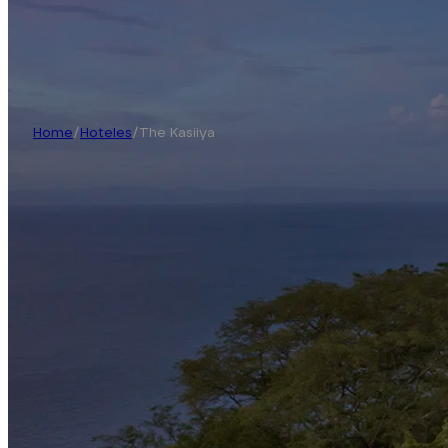
Home
/
Hoteles
/
The Kasiiya