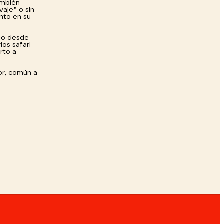
ambién
vaje” o sin
nto en su
rpo desde
ios safari
rto a
or, común a