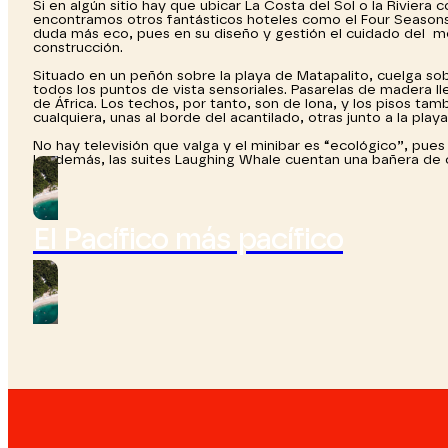
Si en algún sitio hay que ubicar La Costa del Sol o la Riviera
encontramos otros fantásticos hoteles como el Four Seasons, 
duda más eco, pues en su diseño y gestión el cuidado del me
construcción.
Situado en un peñón sobre la playa de Matapalito, cuelga so
todos los puntos de vista sensoriales. Pasarelas de madera ll
de África. Los techos, por tanto, son de lona, y los pisos ta
cualquiera, unas al borde del acantilado, otras junto a la playa
No hay televisión que valga y el minibar es “ecológico”, pue
las demás, las suites Laughing Whale cuentan una bañera de c
El Pacífico más pacífico