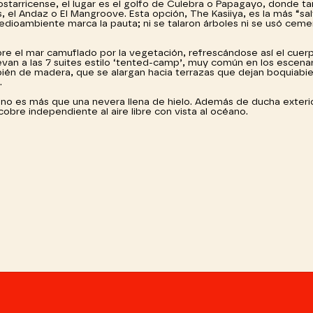
 costarricense, el lugar es el golfo de Culebra o Papagayo, donde t
el Andaz o El Mangroove. Esta opción, The Kasiiya, es la más “sal
dioambiente marca la pauta; ni se talaron árboles ni se usó ceme
bre el mar camuflado por la vegetación, refrescándose así el cue
evan a las 7 suites estilo ‘tented-camp’, muy común en los escenar
mbién de madera, que se alargan hacia terrazas que dejan boquiabie
.
s no es más que una nevera llena de hielo. Además de ducha exteri
obre independiente al aire libre con vista al océano.