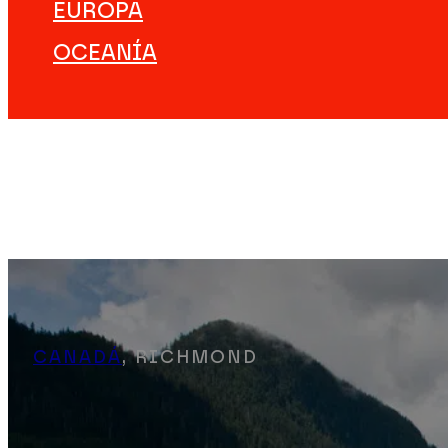
EUROPA
OCEANÍA
DESTINOS
VIAJES ÚNICOS
EXPERIENCIAS
EMPEZAR A VIAJAR
#NOTJUSTTRIPS
NOSOTROS
CANADÁ
, RICHMOND