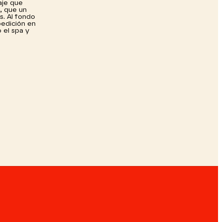
aje que
, que un
s. Al fondo
pedición en
 el spa y